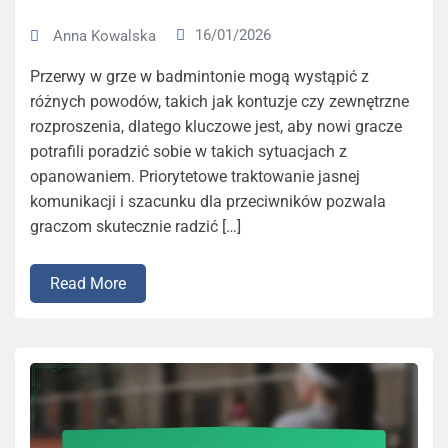
16/01/2026
Anna Kowalska
Przerwy w grze w badmintonie mogą wystąpić z
różnych powodów, takich jak kontuzje czy zewnętrzne
rozproszenia, dlatego kluczowe jest, aby nowi gracze
potrafili poradzić sobie w takich sytuacjach z
opanowaniem. Priorytetowe traktowanie jasnej
komunikacji i szacunku dla przeciwników pozwala
graczom skutecznie radzić […]
Read More