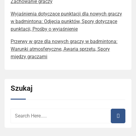
Zachowanie graczy
Wyjaśnienia dotyczące punktacji dla nowych graczy
w badmintona: Odjęcia punktów, Spory dotyczące
punktacji, Prośby o wyjaśnienie
Przerwy w grze dla nowych graczy w badmintona:
Warunki atmosferyczne, Awaria sprzętu, Spory
między graczami
Szukaj