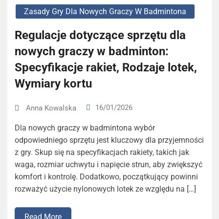
Zasady Gry Dla Nowych Graczy W Badmintona
Regulacje dotyczące sprzętu dla
nowych graczy w badminton:
Specyfikacje rakiet, Rodzaje lotek,
Wymiary kortu
16/01/2026
Anna Kowalska
Dla nowych graczy w badmintona wybór
odpowiedniego sprzętu jest kluczowy dla przyjemności
z gry. Skup się na specyfikacjach rakiety, takich jak
waga, rozmiar uchwytu i napięcie strun, aby zwiększyć
komfort i kontrolę. Dodatkowo, początkujący powinni
rozważyć użycie nylonowych lotek ze względu na […]
Read More