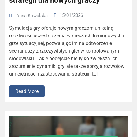
strategii dla nowych graczy
15/01/2026
Anna Kowalska
Symulacja gry oferuje nowym graczom unikalną
możliwość uczestniczenia w meczach treningowych i
grze sytuacyjnej, pozwalając im na odtworzenie
scenariuszy z rzeczywistych gier w kontrolowanym
środowisku. Takie podejście nie tylko zwiększa ich
zrozumienie dynamiki gry, ale także sprzyja rozwojowi
umiejętności i zastosowaniu strategii. […]
Read More