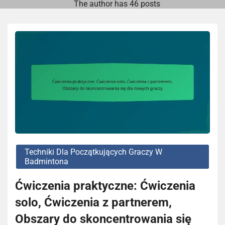
The author has 46 posts
Techniki Dla Początkujących Graczy W
Badmintona
Ćwiczenia praktyczne: Ćwiczenia
solo, Ćwiczenia z partnerem,
Obszary do skoncentrowania się