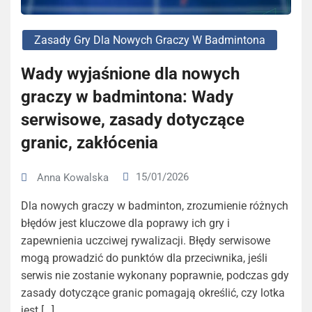
Zasady Gry Dla Nowych Graczy W Badmintona
Wady wyjaśnione dla nowych
graczy w badmintona: Wady
serwisowe, zasady dotyczące
granic, zakłócenia
15/01/2026
Anna Kowalska
Dla nowych graczy w badminton, zrozumienie różnych
błędów jest kluczowe dla poprawy ich gry i
zapewnienia uczciwej rywalizacji. Błędy serwisowe
mogą prowadzić do punktów dla przeciwnika, jeśli
serwis nie zostanie wykonany poprawnie, podczas gdy
zasady dotyczące granic pomagają określić, czy lotka
jest […]