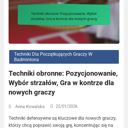
Techniki Dla Początkujących Graczy W
Badmintona
Techniki obronne: Pozycjonowanie,
Wybór strzałów, Gra w kontrze dla
nowych graczy
22/01/2026
Anna Kowalska
Techniki defensywne są kluczowe dla nowych graczy,
którzy chcą poprawić swoją grę, koncentrując się na