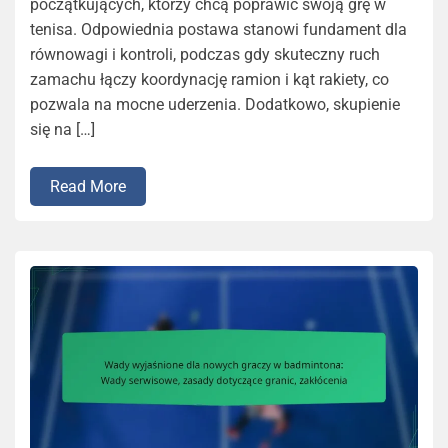
początkujących, którzy chcą poprawić swoją grę w
tenisa. Odpowiednia postawa stanowi fundament dla
równowagi i kontroli, podczas gdy skuteczny ruch
zamachu łączy koordynację ramion i kąt rakiety, co
pozwala na mocne uderzenia. Dodatkowo, skupienie
się na […]
Read More