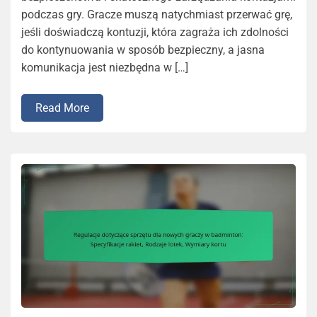
podczas gry. Gracze muszą natychmiast przerwać grę,
jeśli doświadczą kontuzji, która zagraża ich zdolności
do kontynuowania w sposób bezpieczny, a jasna
komunikacja jest niezbędna w […]
Read More