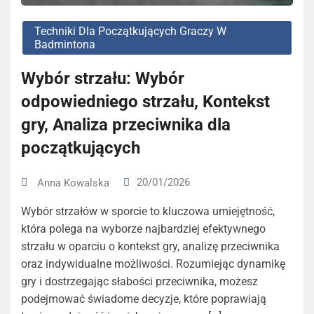
Techniki Dla Początkujących Graczy W
Badmintona
Wybór strzału: Wybór
odpowiedniego strzału, Kontekst
gry, Analiza przeciwnika dla
początkujących
20/01/2026
Anna Kowalska
Wybór strzałów w sporcie to kluczowa umiejętność,
która polega na wyborze najbardziej efektywnego
strzału w oparciu o kontekst gry, analizę przeciwnika
oraz indywidualne możliwości. Rozumiejąc dynamikę
gry i dostrzegając słabości przeciwnika, możesz
podejmować świadome decyzje, które poprawiają