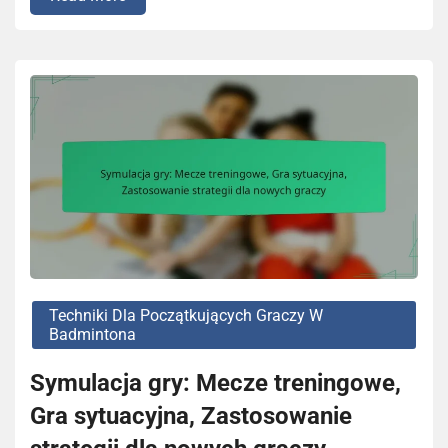
Techniki Dla Początkujących Graczy W
Badmintona
Symulacja gry: Mecze treningowe,
Gra sytuacyjna, Zastosowanie