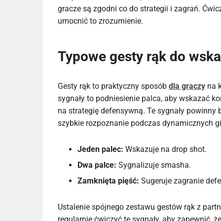
gracze są zgodni co do strategii i zagrań. Ćw
umocnić to zrozumienie.
Typowe gesty rąk do wskaz
Gesty rąk to praktyczny sposób
dla graczy
na k
sygnały to podniesienie palca, aby wskazać kon
na strategię defensywną. Te sygnały powinny b
szybkie rozpoznanie podczas dynamicznych gi
Jeden palec:
Wskazuje na drop shot.
Dwa palce:
Sygnalizuje smasha.
Zamknięta pięść:
Sugeruje zagranie def
Ustalenie spójnego zestawu gestów rąk z part
regularnie ćwiczyć te sygnały, aby zapewnić,