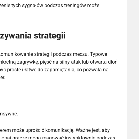
iczenie tych sygnałów podczas treningów może
ywania strategii
omunikowanie strategii podczas meczu. Typowe
kretną zagrywkę, pięść na silny atak lub otwarta dłoń
yć proste i łatwe do zapamiętania, co pozwala na
er.
ensywne.
nerem może uprościć komunikację. Ważne jest, aby
 że obaj gracze mogą reagować instynktownie podczas