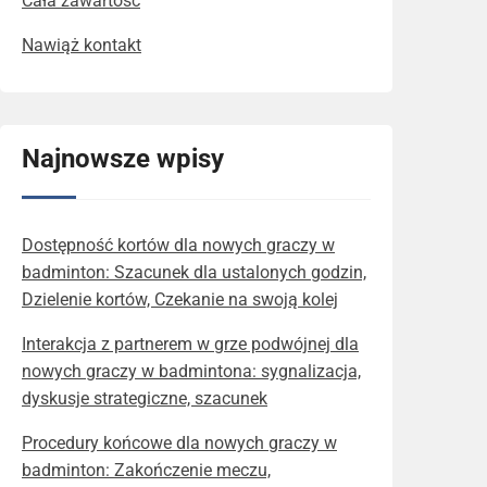
Cała zawartość
Nawiąż kontakt
Najnowsze wpisy
Dostępność kortów dla nowych graczy w
badminton: Szacunek dla ustalonych godzin,
Dzielenie kortów, Czekanie na swoją kolej
Interakcja z partnerem w grze podwójnej dla
nowych graczy w badmintona: sygnalizacja,
dyskusje strategiczne, szacunek
Procedury końcowe dla nowych graczy w
badminton: Zakończenie meczu,