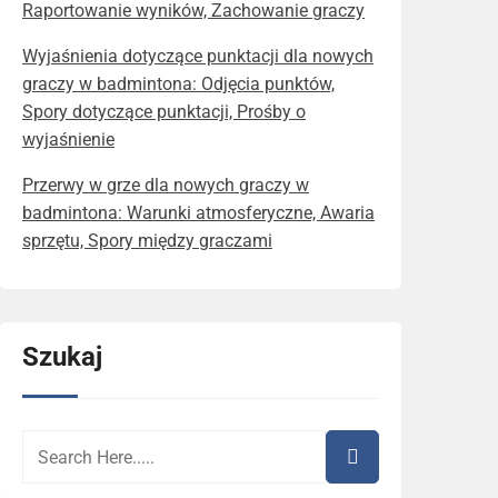
Raportowanie wyników, Zachowanie graczy
Wyjaśnienia dotyczące punktacji dla nowych
graczy w badmintona: Odjęcia punktów,
Spory dotyczące punktacji, Prośby o
wyjaśnienie
Przerwy w grze dla nowych graczy w
badmintona: Warunki atmosferyczne, Awaria
sprzętu, Spory między graczami
Szukaj