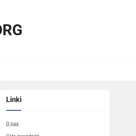
ORG
Linki
O nas