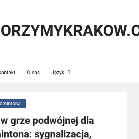
ORZYMYKRAKOW.
kontakt
O nas
Język
admintona
 w grze podwójnej dla
ntona: sygnalizacja,