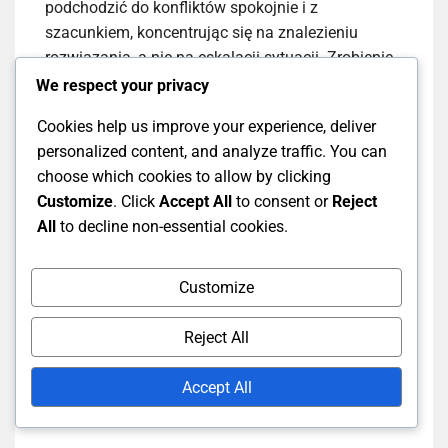
podchodzić do konfliktów spokojnie i z
szacunkiem, koncentrując się na znalezieniu
rozwiązania, a nie na eskalacji sytuacji. Zrobienie
chwili przerwy na oddech i ocenę problemu może
We respect your privacy
pomóc w utrzymaniu spokoju.
Cookies help us improve your experience, deliver
personalized content, and analyze traffic. You can
Może być pomocne odwołanie się do oficjalnych
choose which cookies to allow by clicking
zasad lub wytycznych dotyczących badmintona
Customize
. Click
Accept All
to consent or
Reject
podczas rozwiązywania sporów. W razie potrzeby
All
to decline non-essential cookies.
zaangażowanie neutralnej strony, takiej jak trener
lub sędzia, może zapewnić obiektywną
perspektywę i ułatwić sprawiedliwe rozwiązanie.
Customize
Reject All
Techniki przygotowania
Accept All
mentalnego