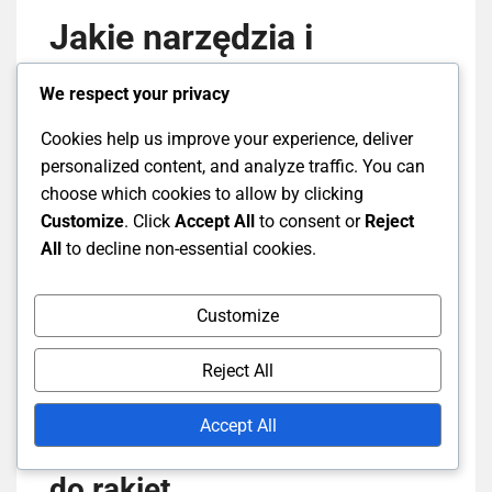
Jakie narzędzia i
produkty są niezbędne
We respect your privacy
do pielęgnacji sprzętu?
Cookies help us improve your experience, deliver
personalized content, and analyze traffic. You can
choose which cookies to allow by clicking
Niezbędne narzędzia i produkty do pielęgnacji
Customize
. Click
Accept All
to consent or
Reject
sprzętu do badmintona obejmują środki
All
to decline non-essential cookies.
czyszczące do rakiet, narzędzia do konserwacji
powierzchni kortów oraz odpowiednie rozwiązania
do przechowywania. Te przedmioty pomagają
Customize
wydłużyć żywotność twojego sprzętu i zapewnić
optymalne warunki do gry.
Reject All
Accept All
Zalecane środki czyszczące
do rakiet