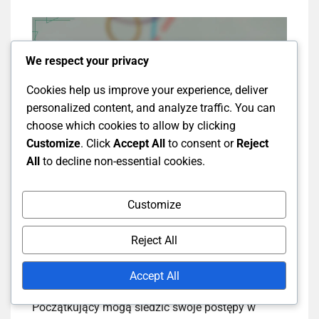
We respect your privacy
Cookies help us improve your experience, deliver
personalized content, and analyze traffic. You can
choose which cookies to allow by clicking
Customize
. Click
Accept All
to consent or
Reject
All
to decline non-essential cookies.
Jak początkujący mogą
Customize
śledzić swoje postępy w
Reject All
ruchach nóg?
Accept All
Początkujący mogą śledzić swoje postępy w