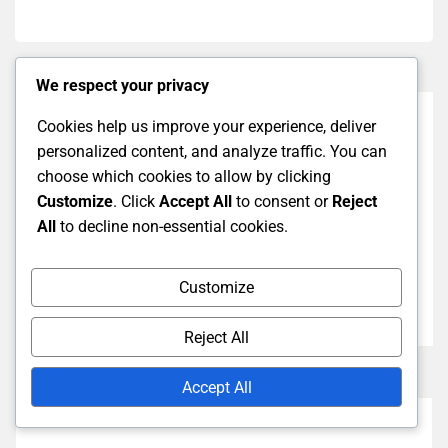
We respect your privacy
Cookies help us improve your experience, deliver
Previous Post
personalized content, and analyze traffic. You can
Szacunek dla Sędziów dla Nowych Graczy w
choose which cookies to allow by clicking
Badmintona: Zrozumienie autorytetu, Komunikacja z
Customize
. Click
Accept All
to consent or
Reject
sędziami, Przestrzeganie zasad
All
to decline non-essential cookies.
Next Post
Customize
Drop Shot: Szczegóły techniki, Oszustwo, Strategie
umiejscowienia dla nowych graczy
Reject All
Accept All