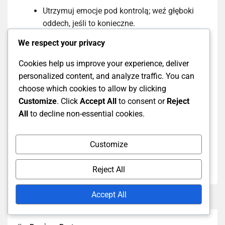
Utrzymuj emocje pod kontrolą; weź głęboki
oddech, jeśli to konieczne.
Bądź otwarty na wyjaśnienia sędziego,
We respect your privacy
nawet jeśli się nie zgadzasz.
Cookies help us improve your experience, deliver
personalized content, and analyze traffic. You can
Utrzymanie sportowego ducha podczas sporów
choose which cookies to allow by clicking
jest kluczowe. Gracze powinni pamiętać, że
Customize
. Click
Accept All
to consent or
Reject
sędziowie są ludźmi i mogą popełniać błędy.
All
to decline non-essential cookies.
Szanujące podejście może prowadzić do lepszej
komunikacji i zrozumienia, co ostatecznie przynosi
korzyści doświadczeniu
meczu dla
wszystkich
Customize
zaangażowanych.
Reject All
Accept All