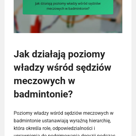
Jak działają poziomy
władzy wśród sędziów
meczowych w
badmintonie?
Poziomy władzy wśród sędziów meczowych w
badmintonie ustanawiają wyraźną hierarchię,
która określa role, odpowiedzialności i
uprawnienia do podejmowania decyzji podczas