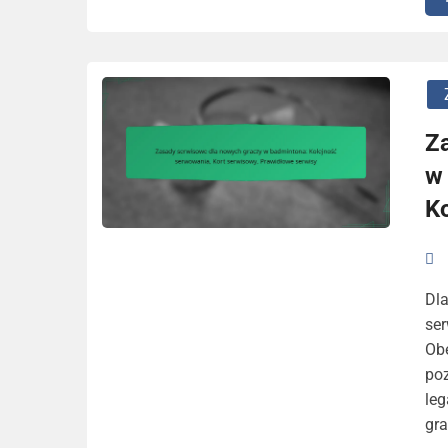
Z
w
K
Dl
ser
Obe
poz
le
gr