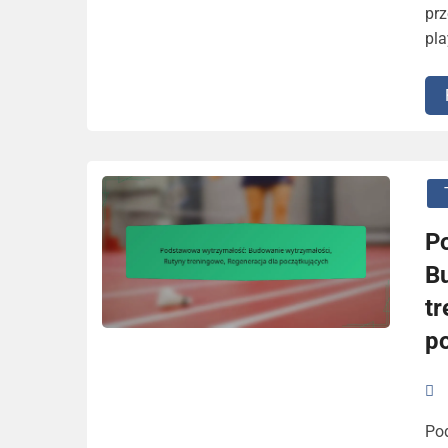
prz
pla
P
B
t
p
Po