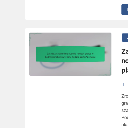
Z
n
p
Zr
gr
sz
Pod
ok