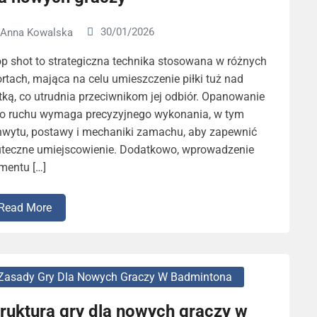
30/01/2026
Anna Kowalska
p shot to strategiczna technika stosowana w różnych
rtach, mająca na celu umieszczenie piłki tuż nad
tką, co utrudnia przeciwnikom jej odbiór. Opanowanie
go ruchu wymaga precyzyjnego wykonania, w tym
hwytu, postawy i mechaniki zamachu, aby zapewnić
uteczne umiejscowienie. Dodatkowo, wprowadzenie
mentu […]
Read More
Zasady Gry Dla Nowych Graczy W Badmintona
ruktura gry dla nowych graczy w