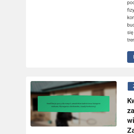
poc
fiz
kon
bu
się
tre
Kw
z
w
Z