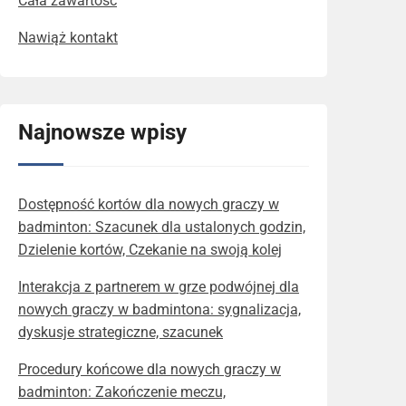
Cała zawartość
Nawiąż kontakt
Najnowsze wpisy
Dostępność kortów dla nowych graczy w
badminton: Szacunek dla ustalonych godzin,
Dzielenie kortów, Czekanie na swoją kolej
Interakcja z partnerem w grze podwójnej dla
nowych graczy w badmintona: sygnalizacja,
dyskusje strategiczne, szacunek
Procedury końcowe dla nowych graczy w
badminton: Zakończenie meczu,