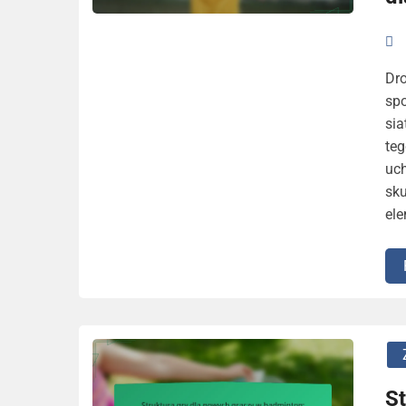
Dro
spo
sia
te
uc
sk
ele
St