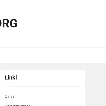
ORG
Linki
O nas