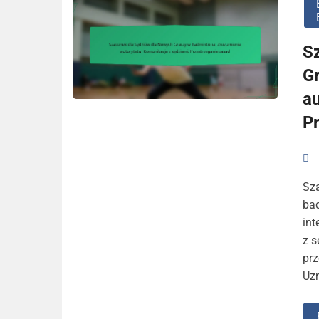
S
G
au
P
Sza
ba
int
z s
prz
Uzn