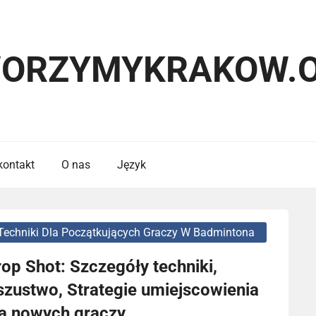
ORZYMYKRAKOW.
kontakt
O nas
Język
Techniki Dla Początkujących Graczy W Badmintona
op Shot: Szczegóły techniki,
szustwo, Strategie umiejscowienia
la nowych graczy