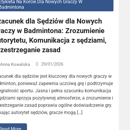
Etykieta Na Korcie Dla Nowych Graczy W
Badmintona
zacunek dla Sędziów dla Nowych
raczy w Badmintona: Zrozumienie
torytetu, Komunikacja z sędziami,
rzestrzeganie zasad
29/01/2026
Anna Kowalska
cunek dla sędziów jest kluczowy dla nowych graczy w
dminton, ponieważ zapewnia uczciwą grę i podtrzymuje
egralność sportu. Jasna i pełna szacunku komunikacja
ędziami sprzyja pozytywnej atmosferze, a zrozumienie i
estrzeganie zasad poprawia ogólne doświadczenie gry.
ając autorytet sędziów, gracze mogą […]
Read More