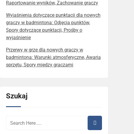
Raportowanie wyników, Zachowanie graczy
Wyjaśnienia dotyczące punktacji dla nowych
graczy w badmintona: Odjęcia punktów,
Spory dotyczące punktacji, Prośby o
wyjaśnienie
Przerwy w grze dla nowych graczy w
badmintona: Warunki atmosferyczne, Awaria
sprzętu, Spory między graczami
Szukaj