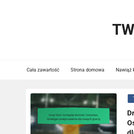
Skip
to
content
TW
Cała zawartość
Strona domowa
Nawiąż 
Dr
O
d