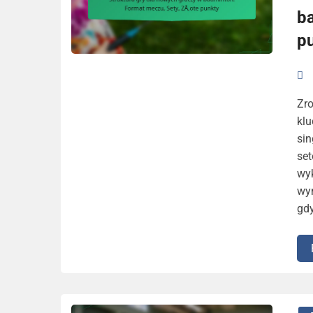
b
p
Zr
kl
sin
set
wyk
wy
gdy