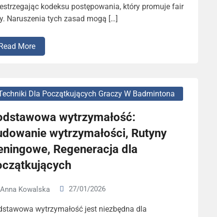
estrzegając kodeksu postępowania, który promuje fair
y. Naruszenia tych zasad mogą […]
Read More
Techniki Dla Początkujących Graczy W Badmintona
odstawowa wytrzymałość:
udowanie wytrzymałości, Rutyny
reningowe, Regeneracja dla
oczątkujących
27/01/2026
Anna Kowalska
dstawowa wytrzymałość jest niezbędna dla