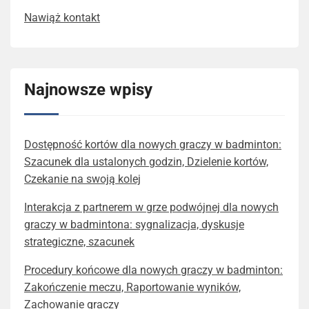
Nawiąż kontakt
Najnowsze wpisy
Dostępność kortów dla nowych graczy w badminton:
Szacunek dla ustalonych godzin, Dzielenie kortów,
Czekanie na swoją kolej
Interakcja z partnerem w grze podwójnej dla nowych
graczy w badmintona: sygnalizacja, dyskusje
strategiczne, szacunek
Procedury końcowe dla nowych graczy w badminton:
Zakończenie meczu, Raportowanie wyników,
Zachowanie graczy