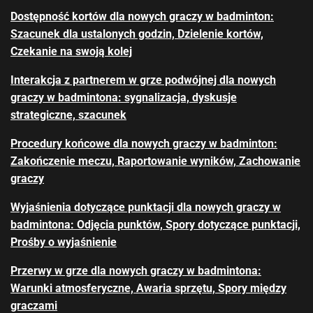
Dostępność kortów dla nowych graczy w badminton:
Szacunek dla ustalonych godzin, Dzielenie kortów,
Czekanie na swoją kolej
Interakcja z partnerem w grze podwójnej dla nowych
graczy w badmintona: sygnalizacja, dyskusje
strategiczne, szacunek
Procedury końcowe dla nowych graczy w badminton:
Zakończenie meczu, Raportowanie wyników, Zachowanie
graczy
Wyjaśnienia dotyczące punktacji dla nowych graczy w
badmintona: Odjęcia punktów, Spory dotyczące punktacji,
Prośby o wyjaśnienie
Przerwy w grze dla nowych graczy w badmintona:
Warunki atmosferyczne, Awaria sprzętu, Spory między
graczami